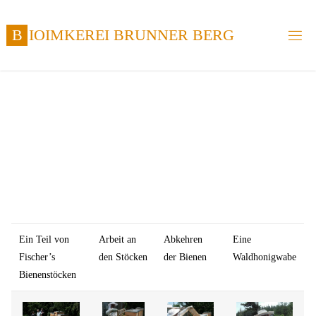
Zum
Inhalt
B
I
O
I
M
K
E
R
E
I
B
R
U
N
N
E
R
B
E
R
G
springen
Ein Teil von
Arbeit an
Abkehren
Eine
Fischer’s
den Stöcken
der Bienen
Waldhonigwabe
Bienenstöcken