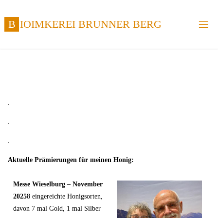
Zum
Inhalt
B
I
O
I
M
K
E
R
E
I
B
R
U
N
N
E
R
B
E
R
G
springen
.
.
.
Aktuelle Prämierungen für meinen Honig:
Messe Wieselburg – November
2025
8 eingereichte Honigsorten,
davon 7 mal Gold, 1 mal Silber